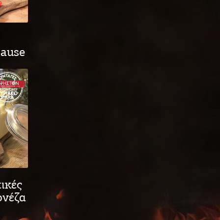
sause
ικές
ονέζα